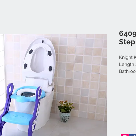
6409
Step
Knight K
Length S
Bathroo
Portabl