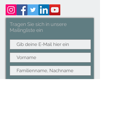
26.5x23x56cm.
Tragen Sie sich in unsere
Mailingliste ein
Abonniere jetzt
©2022CopyRight.ltd All Right reserved