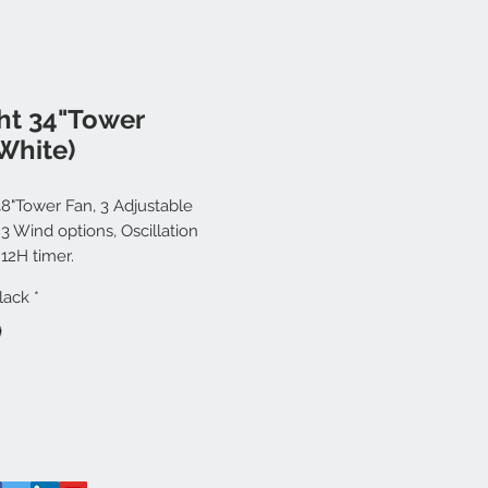
ht 34"Tower
White)
48"Tower Fan, 3 Adjustable
3 Wind options, Oscillation
 12H timer.
lack
*