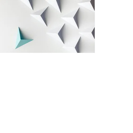
Our Vision
“Committing satisfaction with every
innovation”